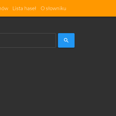
imów
Lista haseł
O słowniku